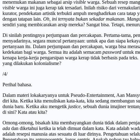
menemukan makanan sebagai arsip
visible
warga. Sebuah resep mangu
visible
warga ini juga kerap tak tersadari. Inilah risiko dari vernakul
kurator, pendekatan artistik terbukti ampuh menghadirkan cara tatap y
dengan tatapan lain.
Oh, ini ternyata bukan sekadar makanan
.
Mangut
sendiri yang membicarakan arsip mereka? Sangat bisa. Tetapi, menur
Di sinilah pentingnya perjumpaan dan percakapan. Pertama-tama, peny
menyadarinya, segara muncul pertanyaan: untuk apa dan siapa keka
pertanyaan itu. Dalam perjumpaan dan percakapan, warga bisa merasa
kedekatan bagi warga. Semua itu adalah semacam
password
untuk me
kenapa kerja-kerja pengarsipan warga kerap tidak berbasis pada teks.
yang dilakukan kolonialisme?
/4/
Perihal bahasa.
Dalam materi lokakaryanya untuk Pseudo-Entertainment, Aan Mansyu
diri kita. Ketika kita menuliskan kata-kata, kita sedang membangun su
dunia baru. Ketika aku mengetik
justice
, sebuah dunia imajiner tenta
di sini? Kata atau kita?
Omong-omong, bisakah kita membayangkan dunia tidak dalam penjara 
ada
dan diketahui ketika ia telah dimuat dalam kata. Kata adalah wa
adalah resepsi manusia atas sesuatu di luar dirinya. Pengetahuan se
Pengetahuan itu antroposentris, logos-sentris. Apakah pohon tau b