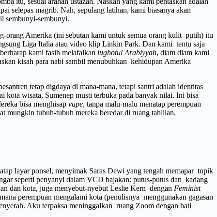
omba itu, sesuai arahan ustazah. Naskah yang kami pentaskan adalah
ai selepas magrib. Nah, sepulang latihan, kami biasanya akan
il sembunyi-sembunyi.
-orang Amerika (ini sebutan kami untuk semua orang kulit putih) itu
ngsung Liga Italia atau video klip Linkin Park. Dan kami tentu saja
 berharap kami fasih melafalkan
lughotul Arabiyyah
, diam diam kami
taskan kisah para nabi sambil menubuhkan kehidupan Amerika
pesantren tetap digdaya di mana-mana, tetapi santri adalah identitas
 kota wisata, Sumenep musti terbuka pada banyak nilai. Ini bisa
 Mereka bisa menghisap
vape
, tanpa malu-malu menatap perempuan
gat mungkin tubuh-tubuh mereka beredar di ruang tahlilan,
atap layar ponsel, menyimak Saras Dewi yang tengah memapar topik
engar seperti penyanyi dalam VCD bajakan: putus-putus dan kadang
mpuan dan kota, juga menyebut-nyebut Leslie Kern dengan
Feminist
 bagaimana perempuan mengalami kota (penulisnya menggunakan gagasan
u menyerah. Aku terpaksa meninggalkan ruang Zoom dengan hati