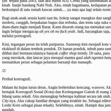
(ini terjadi pada 2003, saat aku masih SD). Cerita yang dilombakan 
kisah banjir bandang Nabi Nuh. Aku, entah bagaimana, kedapatan per
berkumpul di satu rumah kawan untuk… ya mau apa lagi selain no
Bagi anak-anak seusia kami saat itu, bokep sangat mangkus dan sang
modern, canggih, berpakaian bagus dan terbuka, dan tentu saja suka se
diam-diam ingin menjadi Barat. Kami disuruh orang tua memakai saru
ingin belajar mengucap
oh yes oh no fuck yeah
. Jadi, bayangkan saj
melalui pornografi.
Kini, tegangan peran itu telah paripurna. Sumenep kini menjadi kot
eksklusif di dalam tembok pondok. Di luaran pondok, tubuh para san
dilihat dari bermunculannya banyak
coffee shop
trendy. Di sana, par
yang merokok, dan lancar jaya merapal mantra gaul
alah ngentot ban
memainkan peran sebagai pelantun barzanji dan manaqib.
/2/
Perihal koreografi.
Malam itu hujan turun deras. Angin berhembus kencang, waswes. A
bertajuk Koreografi Sosial (Kota) dan Kerimpangan Gairah di ruang
hilang sama sekali. Aku menangkap beberapa kalimat secara tak utuh
City
-nya. Aku cukup familiar dengan yang terakhir itu. Sebagai edi
Leslie Kern sebagai pisau telaah). Selebihnya, entah. Hampir dua j
gundah.