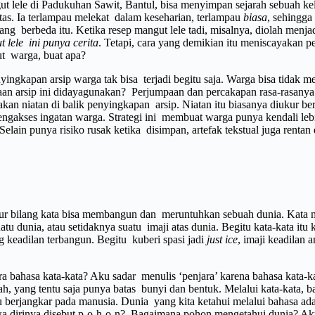
t lele di Padukuhan Sawit, Bantul, bisa menyimpan sejarah sebuah k
aritas. Ia terlampau melekat dalam keseharian, terlampau
biasa
, sehingga
ang berbeda itu. Ketika resep mangut lele tadi, misalnya, diolah menja
 lele ini punya cerita
. Tetapi, cara yang demikian itu meniscayakan p
ut warga, buat apa?
ingkapan arsip warga tak bisa terjadi begitu saja. Warga bisa tidak 
yaan arsip ini didayagunakan? Perjumpaan dan percakapan rasa-rasan
kan niatan di balik penyingkapan arsip. Niatan itu biasanya diukur b
ngakses ingatan warga. Strategi ini membuat warga punya kendali leb
 Selain punya risiko rusak ketika disimpan, artefak tekstual juga renta
r bilang kata bisa membangun dan meruntuhkan sebuah dunia. Kata me
atu dunia, atau setidaknya suatu imaji atas dunia. Begitu kata-kata itu
ng keadilan terbangun. Begitu kuberi spasi jadi
just ice
, imaji keadilan 
bahasa kata-kata? Aku sadar menulis ‘penjara’ karena bahasa kata-k
dah, yang tentu saja punya batas bunyi dan bentuk. Melalui kata-kata,
lalu berjangkar pada manusia. Dunia yang kita ketahui melalui bahasa 
ahwa dirinya disebut p-o-h-o-n? Bagaimana pohon mengetahui dunia? A