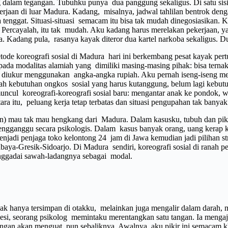
g dalam tegangan. Tubuhku punya dua panggung sekaligus. Di satu sisi,
erjaan di luar Madura. Kadang, misalnya, jadwal tahlilan bentrok de
tenggat. Situasi-situasi semacam itu bisa tak mudah dinegosiasikan. 
 Percayalah, itu tak mudah. Aku kadang harus merelakan pekerjaan, ya
ga. Kadang pula, rasanya kayak diteror dua kartel narkoba sekaligus. D
 Metode koreografi sosial di Madura hari ini berkembang pesat kayak p
pada modalitas alamiah yang dimiliki masing-masing pihak: bisa ternak,
n diukur menggunakan angka-angka rupiah. Aku pernah iseng-iseng men
ah kebutuhan ongkos sosial yang harus kutanggung, belum lagi kebutuha
ncul koreografi-koreografi sosial baru: mengantar anak ke pondok, wi
ra itu, peluang kerja tetap terbatas dan situasi pengupahan tak banya
in) mau tak mau hengkang dari Madura. Dalam kasusku, tubuh dan pikira
gganggu secara psikologis. Dalam kasus banyak orang, uang kerap kal
di penjaga toko kelontong 24 jam di Jawa kemudian jadi pilihan strat
abaya-Gresik-Sidoarjo. Di Madura sendiri, koreografi sosial di ranah 
enggadai sawah-ladangnya sebagai modal.
tidak hanya tersimpan di otakku, melainkan juga mengalir dalam dara
ah sesi, seorang psikolog memintaku merentangkan satu tangan. Ia men
tangan akan menguat, pun sebaliknya. Awalnya, aku pikir ini semacam k