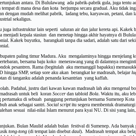
ertunjukan antara. Di Bululawang ada pabrik-pabrik gula, juga tentu 
tempat di mana desa dan kota berjumpa secara gradual. Aku tidak ingat
n dengan mudah melihat pabrik, ladang tebu, karyawan, petani, dan l
ustrial sekaligus.
 juga infrastruktur lain seperti saluran air dan jalur kereta api. Kake
a. Ia menjadi kepala stasiun dan menetap hingga akhir hayatnya di Bu
ial. Kakek buyutku, barangkali tanpa dia sadari, adalah satu dari sekia
onial.
abupaten paling timur Madura. Aku mengalaminya hingga menjelang kul
 bertebaran, bersama baju koko menerawang yang di dalamnya menginti
i pondok pesantren. Rama (begitulah aku memanggil bapakku) memasu
SD hingga SMP, setiap sore aku akan berangkat ke madrasah, belajar
lu
otan di tanganku adalah penanda kesantrian yang kaffah.
sekolah. Padahal, justru dari kawan kawan madrasah lah aku mengenal 
n madrasah untuk beli koran
Soccer
dan tabloid
Bola
. Waktu itu, aku l
ting pertamaku di sebuah panggung pertunjukan bernama Sumenep Kot
buh anak sebagai santri.
Social script
itu segera membentuk dramaturg
lehan sesuai nilai-nilai Islam menurut para kyai NU. Di sisi yang lain
njukan. Bulan Maulid adalah bulan festival di Sumenep. Ada banyak pen
musik
tong-tong
(di tempat lain disebut
daul
). Madrasah tempat aku bel