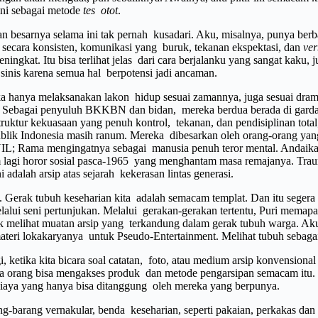
 ini sebagai metode
tes otot
.
gian besarnya selama ini tak pernah kusadari. Aku, misalnya, punya b
n secara konsisten, komunikasi yang buruk, tekanan ekspektasi, dan
ve
kat. Itu bisa terlihat jelas dari cara berjalanku yang sangat kaku, 
sinis karena semua hal berpotensi jadi ancaman.
eka hanya melaksanakan lakon hidup sesuai zamannya, juga sesuai dra
 Sebagai penyuluh BKKBN dan bidan, mereka berdua berada di garda
truktur kekuasaan yang penuh kontrol, tekanan, dan pendisiplinan tot
epublik Indonesia masih ranum. Mereka dibesarkan oleh orang-orang y
IL; Rama mengingatnya sebagai manusia penuh teror mental. Andaikat
um lagi horor sosial pasca-1965 yang menghantam masa remajanya. Tra
i adalah arsip atas sejarah kekerasan lintas generasi.
i. Gerak tubuh keseharian kita adalah semacam templat. Dan itu seger
elalui seni pertunjukan. Melalui gerakan-gerakan tertentu, Puri memapa
k melihat muatan arsip yang terkandung dalam gerak tubuh warga. Aku
teri lokakaryanya untuk Pseudo-Entertainment. Melihat tubuh sebaga
gi, ketika kita bicara soal catatan, foto, atau medium arsip konvensi
rang bisa mengakses produk dan metode pengarsipan semacam itu. S
iaya yang hanya bisa ditanggung oleh mereka yang berpunya.
arang vernakular, benda keseharian, seperti pakaian, perkakas dan pe