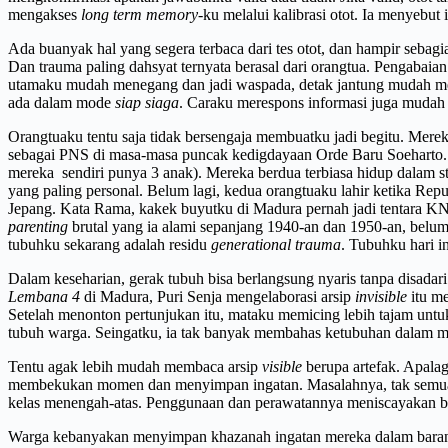
mengakses
long term memory
-ku melalui kalibrasi otot. Ia menyebut
Ada buanyak hal yang segera terbaca dari tes otot, dan hampir seba
Dan trauma paling dahsyat ternyata berasal dari orangtua. Pengabaia
utamaku mudah menegang dan jadi waspada, detak jantung mudah mening
ada dalam mode
siap siaga
. Caraku merespons informasi juga mudah 
Orangtuaku tentu saja tidak bersengaja membuatku jadi begitu. Mer
sebagai PNS di masa-masa puncak kedigdayaan Orde Baru Soeharto.
mereka sendiri punya 3 anak). Mereka berdua terbiasa hidup dalam s
yang paling personal. Belum lagi, kedua orangtuaku lahir ketika R
Jepang. Kata Rama, kakek buyutku di Madura pernah jadi tentara KN
parenting
brutal yang ia alami sepanjang 1940-an dan 1950-an, bel
tubuhku sekarang adalah residu
generational trauma
. Tubuhku hari in
Dalam keseharian, gerak tubuh bisa berlangsung nyaris tanpa disadar
Lembana 4
di Madura, Puri Senja mengelaborasi arsip
invisible
itu m
Setelah menonton pertunjukan itu, mataku memicing lebih tajam untu
tubuh warga. Seingatku, ia tak banyak membahas ketubuhan dalam ma
Tentu agak lebih mudah membaca arsip
visible
berupa artefak. Apala
membekukan momen dan menyimpan ingatan. Masalahnya, tak semua o
kelas menengah-atas. Penggunaan dan perawatannya meniscayakan b
Warga kebanyakan menyimpan khazanah ingatan mereka dalam barang-b