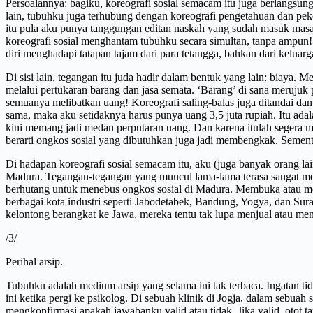
Persoalannya: bagiku, koreografi sosial semacam itu juga berlangsun
lain, tubuhku juga terhubung dengan koreografi pengetahuan dan pek
itu pula aku punya tanggungan editan naskah yang sudah masuk masa 
koreografi sosial menghantam tubuhku secara simultan, tanpa ampun!
diri menghadapi tatapan tajam dari para tetangga, bahkan dari keluar
Di sisi lain, tegangan itu juda hadir dalam bentuk yang lain: biaya.
melalui pertukaran barang dan jasa semata. ‘Barang’ di sana merujuk 
semuanya melibatkan uang! Koreografi saling-balas juga ditandai da
sama, maka aku setidaknya harus punya uang 3,5 juta rupiah. Itu adal
kini memang jadi medan perputaran uang. Dan karena itulah segera mu
berarti ongkos sosial yang dibutuhkan juga jadi membengkak. Sementa
Di hadapan koreografi sosial semacam itu, aku (juga banyak orang la
Madura. Tegangan-tegangan yang muncul lama-lama terasa sangat men
berhutang untuk menebus ongkos sosial di Madura. Membuka atau menja
berbagai kota industri seperti Jabodetabek, Bandung, Yogya, dan Sur
kelontong berangkat ke Jawa, mereka tentu tak lupa menjual atau m
/3/
Perihal arsip.
Tubuhku adalah medium arsip yang selama ini tak terbaca. Ingatan 
ini ketika pergi ke psikolog. Di sebuah klinik di Jogja, dalam sebu
mengkonfirmasi apakah jawabanku valid atau tidak. Jika valid, otot 