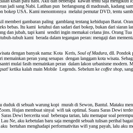
adalah kisah para nabi. Aku dan beberapa kawan tentu saja mengikuti l
an jadi sang Nabi. Latihan pun berlangsung di madrasah, kadang samp
nton bokep USA. Kami menontonnya melalui pemutar DVD, tentu samb
kil memberi gambaran paling gamblang tentang kehidupan Barat. Orang
ks bebas. Itu kami ketahui dan sadari dari bokep, bukan dari siaran la
ng dan jubah, tapi kami sendiri ingin memakai celana jins. Orang Tua
a, tubuh-tubuh kami berada dalam tegangan peran: mengaji dan memen
a wisata dengan banyak nama: Kota Keris,
Soul of Madura
, dll. Pondok 
tri memainkan peran yang senapas dengan langgam kota wisata. Sebagai
a santri mulai fasih memainkan peran dalam lakon urbanisme modern.
gsat!
ketika kalah main Mobile Legends. Sebelum ke
coffee shop
, san
ku duduk di sebuah warung kopi murah di Sewon, Bantul. Mataku men
 Zoom. Hujan membuat sinyal wifi tak optimal. Suara Saras Dewi terd
. Saras Dewi bercerita soal beberapa tarian, lalu memapar soal pere
tor Lau Ne, aku kebetulan baru saja mengedit sebuah tulisan perihal
am aku bertahan menghadapi performativitas wifi yang payah, lalu ak