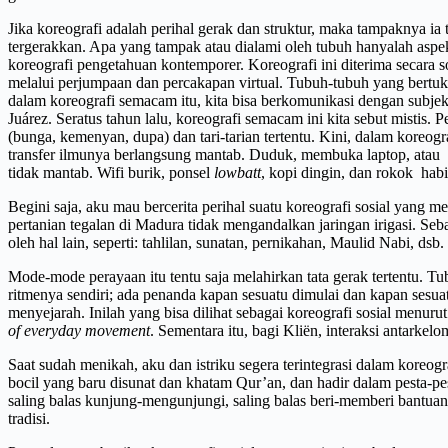
Jika koreografi adalah perihal gerak dan struktur, maka tampaknya i
tergerakkan. Apa yang tampak atau dialami oleh tubuh hanyalah aspek 
koreografi pengetahuan kontemporer. Koreografi ini diterima secara 
melalui perjumpaan dan percakapan virtual. Tubuh-tubuh yang bertukar
dalam koreografi semacam itu, kita bisa berkomunikasi dengan subj
Juárez. Seratus tahun lalu, koreografi semacam ini kita sebut mistis.
(bunga, kemenyan, dupa) dan tari-tarian tertentu. Kini, dalam koreo
transfer ilmunya berlangsung mantab. Duduk, membuka laptop, atau b
tidak mantab. Wifi burik, ponsel
lowbatt
, kopi dingin, dan rokok hab
Begini saja, aku mau bercerita perihal suatu koreografi sosial ya
pertanian tegalan di Madura tidak mengandalkan jaringan irigasi. Se
oleh hal lain, seperti: tahlilan, sunatan, pernikahan, Maulid Nabi,
Mode-mode perayaan itu tentu saja melahirkan tata gerak tertentu. T
ritmenya sendiri; ada penanda kapan sesuatu dimulai dan kapan sesua
menyejarah. Inilah yang bisa dilihat sebagai koreografi sosial men
of everyday movement
. Sementara itu, bagi Kliën, interaksi antark
Saat sudah menikah, aku dan istriku segera terintegrasi dalam koreogr
bocil yang baru disunat dan khatam Qur’an, dan hadir dalam pesta-pest
saling balas kunjung-mengunjungi, saling balas beri-memberi bantua
tradisi.