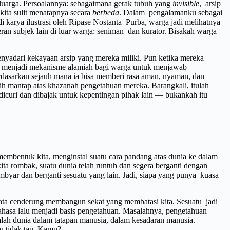
eluarga. Persoalannya: sebagaimana gerak tubuh yang
invisible
, arsip
 kita sulit menatapnya secara
berbeda
. Dalam pengalamanku sebagai
di karya ilustrasi oleh Ripase Nostanta Purba, warga jadi melihatnya
eran subjek lain di luar warga: seniman dan kurator. Bisakah warga
menyadari kekayaan arsip yang mereka miliki. Pun ketika mereka
ya menjadi mekanisme alamiah bagi warga untuk menjawab
erdasarkan sejauh mana ia bisa memberi rasa aman, nyaman, dan
ih mantap atas khazanah pengetahuan mereka. Barangkali, itulah
n dicuri dan dibajak untuk kepentingan pihak lain — bukankah itu
mbentuk kita, menginstal suatu cara pandang atas dunia ke dalam
 kita rombak, suatu dunia telah runtuh dan segera berganti dengan
ambyar dan berganti sesuatu yang lain. Jadi, siapa yang punya kuasa
ata cenderung membangun sekat yang membatasi kita. Sesuatu jadi
 bahasa lalu menjadi basis pengetahuan. Masalahnya, pengetahuan
adalah dunia dalam tatapan manusia, dalam kesadaran manusia.
ku tidak tau. Kamu?