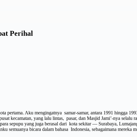
at Perihal
kota pertama. Aku mengingatnya samar-samar, antara 1991 hingga 199
sat kecamatan, yang lalu lintas, pasar, dan Masjid Jami’-nya selalu 
ara sepupu yang juga berasal dari kota sekitar — Surabaya, Lumajang,
nku semuanya bicara dalam bahasa Indonesia, sebagaimana mereka men