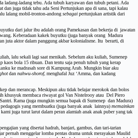
ada ladang-ladang tebu. Ada tubuh karyawan dan tubuh petani. Ada
 dan juga tidak tahu ada Seni Pertunjukan apa di sana, tapi kalau
alu lalang mobil-tronton-andong
sebagai
pertunjukan artistik dari
k buyutku dari jalur ibu adalah orang Pamekasan dan bekerja di jawatan
lulawang. Keberadaan kakek buyutku (juga banyak orang Madura
n juta aktor dalam panggung akbar kolonialisme. Itu berarti, di
iah, lalu sekali lagi saat menikah. Sebelum aku kuliah, Sumenep
p kaos bola 15 ribuan. Dan tentu saja penuh tubuh yang kerap
kkanku ke madrasah sore di Kampung Arab. Mungkin biar aku
ghot
dan
nahwu-shorof
, menghafal Juz ‘Amma, dan kadang
bokep dan merancap. Meskipun aku tidak belajar merokok dan bolos
ebih khusyuk membaca riwayat gol Van Nistelrooy atau Del Piero
a Santri. Rama (juga mungkin semua bapak di Sumenep dan Madura)
i pedagogis yang membuatku (juga banyak anak lainnya)
memainkan
, kami juga turut larut dalam peran alamiah anak anak puber yang tak
gajian yang disertai hadrah, banjari, gambus, dan tari-tarian
ajar pernah menggelar lomba pentas drama untuk merayakan Maulid