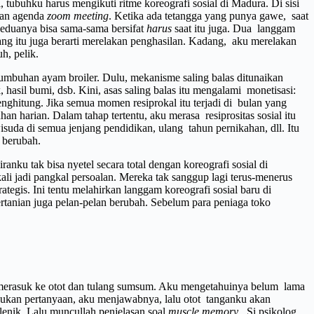
 tubuhku harus mengikuti ritme koreografi sosial di Madura. Di sisi
ngan agenda
zoom meeting
. Ketika ada tetangga yang punya gawe, saat
Keduanya bisa sama-sama bersifat
harus
saat itu juga. Dua langgam
ng itu juga berarti merelakan penghasilan. Kadang, aku merelakan
uh, pelik.
ertumbuhan ayam broiler. Dulu, mekanisme saling balas ditunaikan
 hasil bumi, dsb. Kini, asas saling balas itu mengalami monetisasi:
ghitung. Jika semua momen resiprokal itu terjadi di bulan yang
n harian. Dalam tahap tertentu, aku merasa resiprositas sosial itu
suda di semua jenjang pendidikan, ulang tahun pernikahan, dll. Itu
k berubah.
nku tak bisa nyetel secara total dengan koreografi sosial di
i jadi pangkal persoalan. Mereka tak sanggup lagi terus-menerus
egis. Ini tentu melahirkan langgam koreografi sosial baru di
pertanian juga pelan-pelan berubah. Sebelum para peniaga toko
h, merasuk ke otot dan tulang sumsum. Aku mengetahuinya belum lama
gajukan pertanyaan, aku menjawabnya, lalu otot tanganku akan
lenik. Lalu muncullah penjelasan soal
muscle memory
. Si psikolog