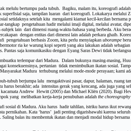
a tak melulu bertumpu pada tubuh. Bagiku, malam itu, koreografi adal
superfisial saja, tampilan luaran dari koreografi. Lokakarya melalui 
sosial setidaknya setelah kita mengalami kiamat kecil-kecilan bernama
-tangkap pengetahuan hadir melalui imaji digital, melalui avatar, dipe
ek-subjek lain dari dimensi ruang-waktu-bahasa yang berbeda. Aku ber
 Percakapan dengan entitas dari dimensi lain adalah perkara ghaib. Kore
grafi pengetahuan berbasis Zoom, kita perlu menyiapkan
uborampe
beru
ermotor ria ke warung kopi seperti yang aku lakukan adalah sebagian
is. Pantas saja komunikasiku dengan Eyang Saras Dewi tidak berlangsu
ng membuatku terlempar dari Madura. Dalam bukunya masing-masing, H
bagai konsekuensinya, pertanian tidak menimbulkan ikatan sosial. Tamp
 dsb. Masyarakat Madura terhubung melalui mode-mode perayaan; kami ada
ubuh-tubuh berjumpa lalu mengaktivasi pasar, dapur, halaman, ruang ta
tu harus berakhir; ada intensitas gerak yang kencang, ada juga yang s
urut kacamata Andrew Hewitt (2005) dan Michael Kliën (2020). Bagi He
elompok yang melibatkan kerja-kerja penubuhan adalah
the choreography 
afi sosial di Madura. Aku harus hadir tahlilan, istriku harus ikut rewa
a pernikahan. Kata ‘harus’ jadi penting digarisbawahi karena seluruh k
n. Saling balas itu membentuk ikatan dan menjadi modal hidup bersama 