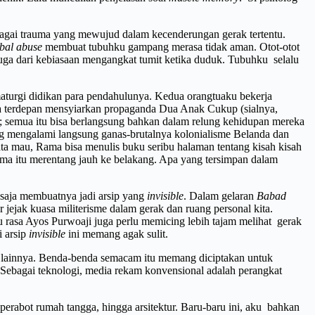
erbagai trauma yang mewujud dalam kecenderungan gerak tertentu.
rbal abuse
membuat tubuhku gampang merasa tidak aman. Otot-otot
juga dari kebiasaan mengangkat tumit ketika duduk. Tubuhku selalu
maturgi didikan para pendahulunya. Kedua orangtuaku bekerja
 terdepan mensyiarkan propaganda Dua Anak Cukup (sialnya,
al; semua itu bisa berlangsung bahkan dalam relung kehidupan mereka
ang mengalami langsung ganas-brutalnya kolonialisme Belanda dan
a mau, Rama bisa menulis buku seribu halaman tentang kisah kisah
uma itu merentang jauh ke belakang. Apa yang tersimpan dalam
a saja membuatnya jadi arsip yang
invisible
. Dalam gelaran
Babad
r jejak kuasa militerisme dalam gerak dan ruang personal kita.
 rasa Ayos Purwoaji juga perlu memicing lebih tajam melihat gerak
i arsip
invisible
ini memang agak sulit.
onal lainnya. Benda-benda semacam itu memang diciptakan untuk
ebagai teknologi, media rekam konvensional adalah perangkat
rabot rumah tangga, hingga arsitektur. Baru-baru ini, aku bahkan