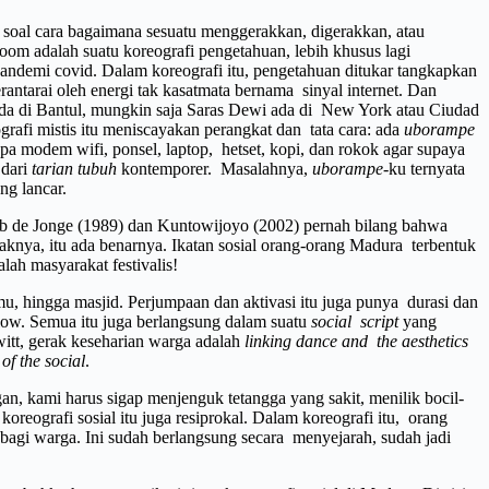
ah soal cara bagaimana sesuatu menggerakkan, digerakkan, atau
Zoom adalah suatu koreografi pengetahuan, lebih khusus lagi
 pandemi covid. Dalam koreografi itu, pengetahuan ditukar tangkapkan
rantarai oleh energi tak kasatmata bernama sinyal internet. Dan
ada di Bantul, mungkin saja Saras Dewi ada di New York atau Ciudad
ografi mistis itu meniscayakan perangkat dan tata cara: ada
uborampe
pa modem wifi, ponsel, laptop, hetset, kopi, dan rokok agar supaya
 dari
tarian tubuh
kontemporer. Masalahnya,
uborampe
-ku ternyata
ng lancar.
uub de Jonge (1989) dan Kuntowijoyo (2002) pernah bilang bahwa
aknya, itu ada benarnya. Ikatan sosial orang-orang Madura terbentuk
lah masyarakat festivalis!
mu, hingga masjid. Perjumpaan dan aktivasi itu juga punya durasi dan
elow. Semua itu juga berlangsung dalam suatu
social script
yang
witt, gerak keseharian warga adalah
linking dance and the aesthetics
of the social
.
ngan, kami harus sigap menjenguk tetangga yang sakit, menilik bocil-
oreografi sosial itu juga resiprokal. Dalam koreografi itu, orang
bagi warga. Ini sudah berlangsung secara menyejarah, sudah jadi