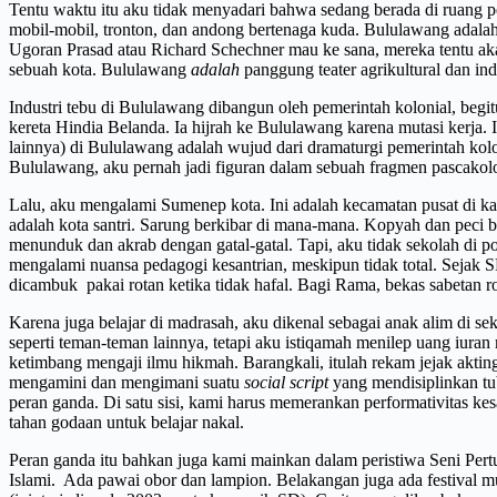
Tentu waktu itu aku tidak menyadari bahwa sedang berada di ruang p
mobil-mobil, tronton, dan andong bertenaga kuda. Bululawang adalah 
Ugoran Prasad atau Richard Schechner mau ke sana, mereka tentu aka
sebuah kota. Bululawang
adalah
panggung teater agrikultural dan ind
Industri tebu di Bululawang dibangun oleh pemerintah kolonial, begitu
kereta Hindia Belanda. Ia hijrah ke Bululawang karena mutasi kerj
lainnya) di Bululawang adalah wujud dari dramaturgi pemerintah kolon
Bululawang, aku pernah jadi figuran dalam sebuah fragmen pascakol
Lalu, aku mengalami Sumenep kota. Ini adalah kecamatan pusat di k
adalah kota santri. Sarung berkibar di mana-mana. Kopyah dan peci
menunduk dan akrab dengan gatal-gatal. Tapi, aku tidak sekolah d
mengalami nuansa pedagogi kesantrian, meskipun tidak total. Sejak 
dicambuk pakai rotan ketika tidak hafal. Bagi Rama, bekas sabetan r
Karena juga belajar di madrasah, aku dikenal sebagai anak alim di 
seperti teman-teman lainnya, tetapi aku istiqamah menilep uang iura
ketimbang mengaji ilmu hikmah. Barangkali, itulah rekam jejak ak
mengamini dan mengimani suatu
social script
yang mendisiplinkan tu
peran ganda. Di satu sisi, kami harus memerankan performativitas kesa
tahan godaan untuk belajar nakal.
Peran ganda itu bahkan juga kami mainkan dalam peristiwa Seni Pertu
Islami. Ada pawai obor dan lampion. Belakangan juga ada festival 